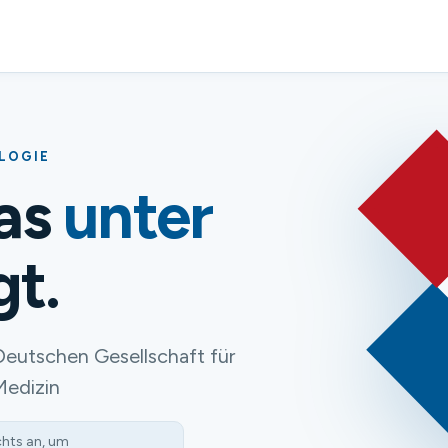
OLOGIE
das
unter
gt.
Deutschen Gesellschaft für
Medizin
chts an, um