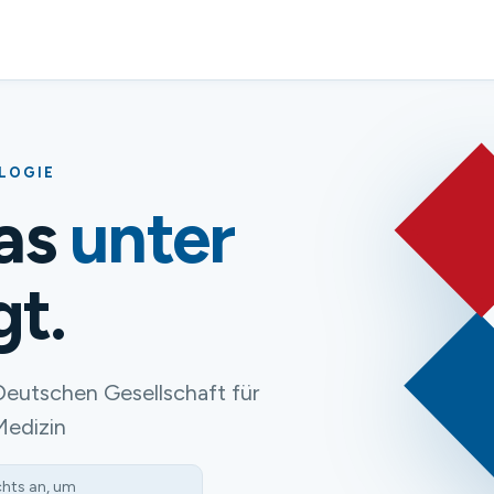
OLOGIE
das
unter
gt.
Deutschen Gesellschaft für
Medizin
chts an, um