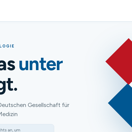
OLOGIE
das
unter
gt.
Deutschen Gesellschaft für
Medizin
chts an, um