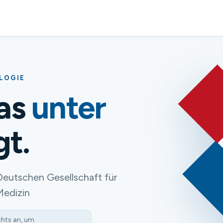
OLOGIE
das
unter
gt.
Deutschen Gesellschaft für
Medizin
chts an, um