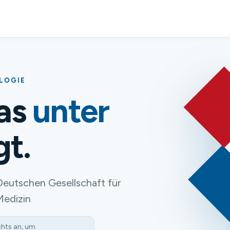
OLOGIE
das
unter
gt.
Deutschen Gesellschaft für
Medizin
chts an, um