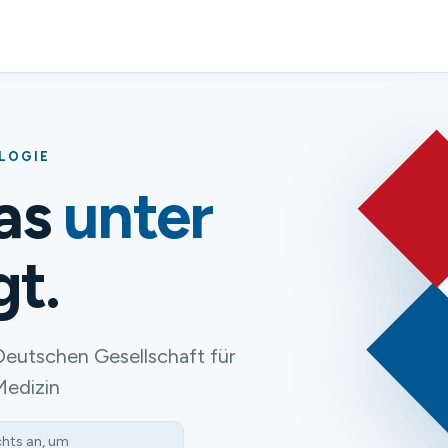
OLOGIE
das
unter
gt.
Deutschen Gesellschaft für
Medizin
chts an, um