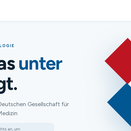
OLOGIE
das
unter
gt.
Deutschen Gesellschaft für
Medizin
chts an, um