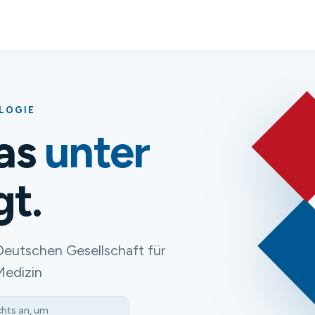
OLOGIE
das
unter
gt.
Deutschen Gesellschaft für
Medizin
chts an, um