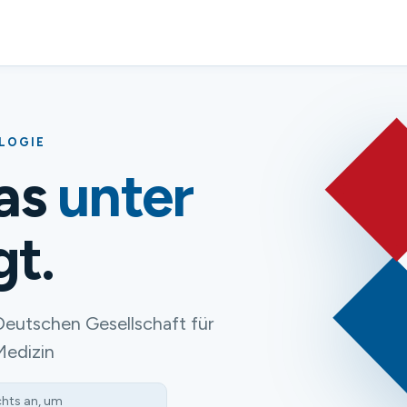
OLOGIE
das
unter
gt.
Deutschen Gesellschaft für
Medizin
chts an, um