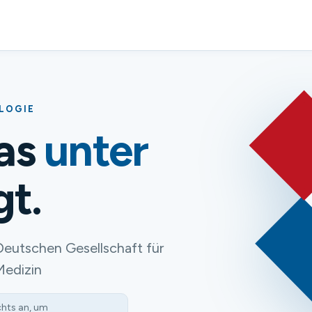
OLOGIE
das
unter
gt.
Deutschen Gesellschaft für
Medizin
chts an, um