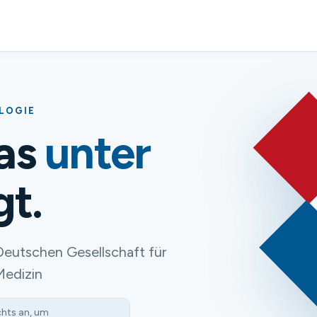
OLOGIE
das
unter
gt.
Deutschen Gesellschaft für
Medizin
chts an, um