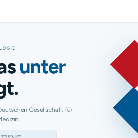
OLOGIE
das
unter
gt.
Deutschen Gesellschaft für
Medizin
chts an, um