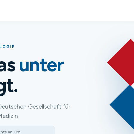
OLOGIE
das
unter
gt.
Deutschen Gesellschaft für
Medizin
chts an, um