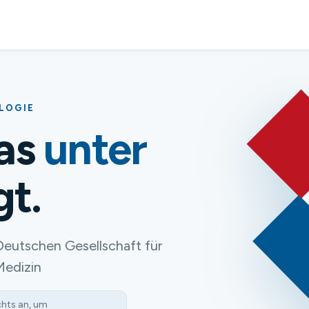
OLOGIE
das
unter
gt.
Deutschen Gesellschaft für
Medizin
chts an, um