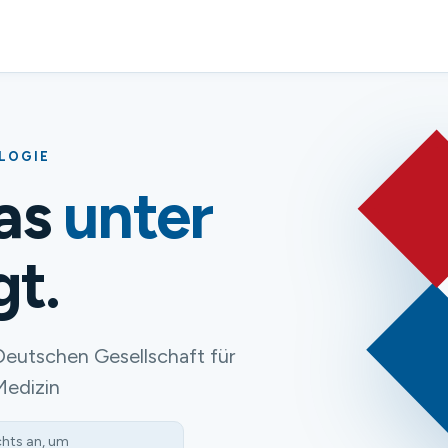
OLOGIE
das
unter
gt.
Deutschen Gesellschaft für
Medizin
chts an, um