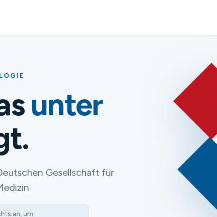
OLOGIE
das
unter
gt.
Deutschen Gesellschaft für
Medizin
chts an, um