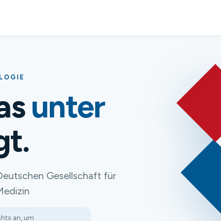
OLOGIE
das
unter
gt.
Deutschen Gesellschaft für
Medizin
chts an, um