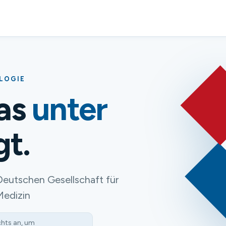
OLOGIE
das
unter
gt.
Deutschen Gesellschaft für
Medizin
chts an, um