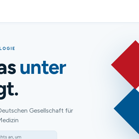
OLOGIE
das
unter
gt.
Deutschen Gesellschaft für
Medizin
chts an, um