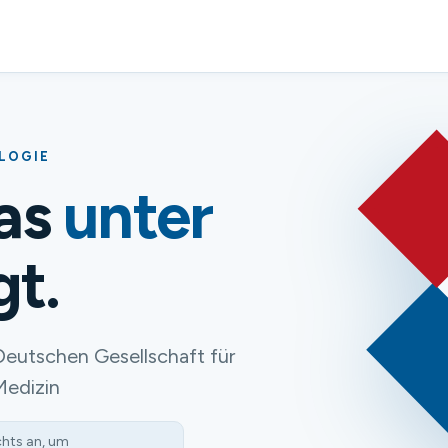
OLOGIE
das
unter
gt.
Deutschen Gesellschaft für
Medizin
chts an, um