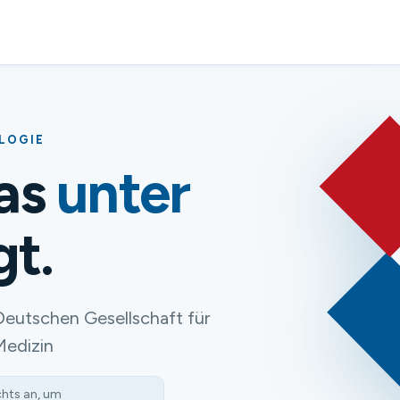
OLOGIE
das
unter
gt.
Deutschen Gesellschaft für
Medizin
chts an, um