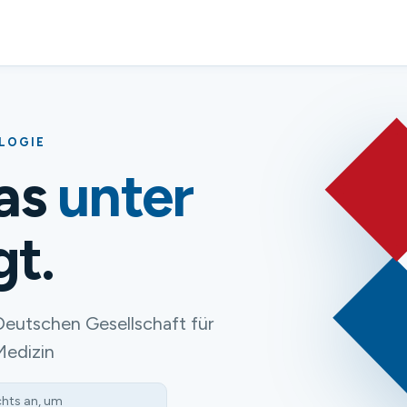
OLOGIE
das
unter
gt.
Deutschen Gesellschaft für
Medizin
chts an, um