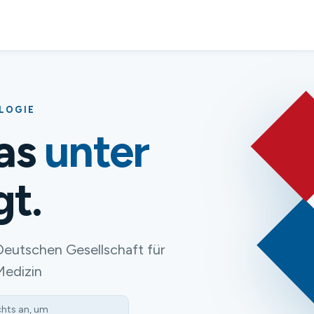
OLOGIE
das
unter
gt.
Deutschen Gesellschaft für
Medizin
chts an, um